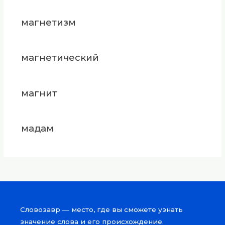
магнетизм
магнетический
магнит
мадам
Словозавр — место, где вы сможете узнать
значение слова и его происхождение.