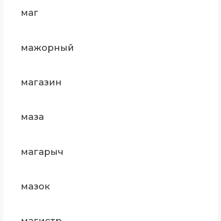
маг
мажорный
магазин
маза
магарыч
мазок
магистр