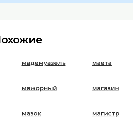
Похожие
мадемуазель
маета
мажорный
магазин
мазок
магистр