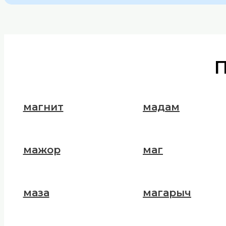
магнит
мадам
мажор
маг
маза
магарыч