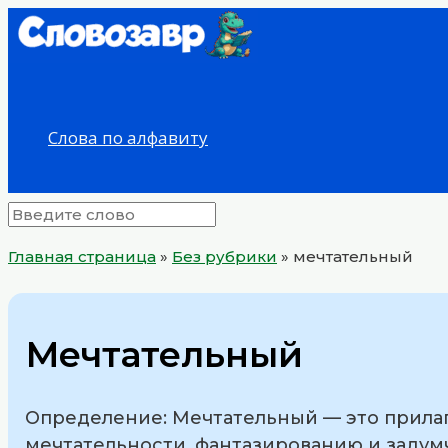
Перейти
к
содержимому
Слова по алфавиту
Главная страница
»
Без рубрики
»
мечтательный
Мечтательный
Определение: Мечтательный — это прилаг
мечтательности, фантазированию и задумч