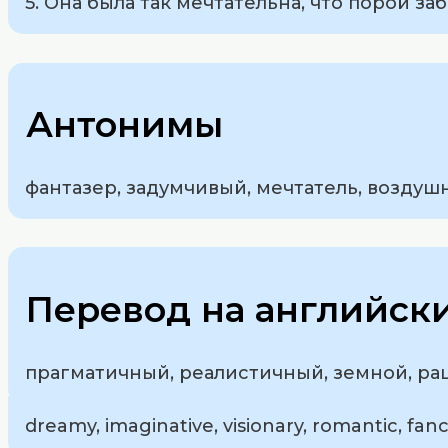
5. Она была так мечтательна, что порой за
Антонимы
фантазер, задумчивый, мечтатель, воздуш
Перевод на английск
прагматичный, реалистичный, земной, р
dreamy, imaginative, visionary, romantic, fanci