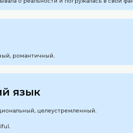
бывала о реальности и погружалась в свои фа
ный, романтичный.
ий язык
ациональный, целеустремленный.
ful.