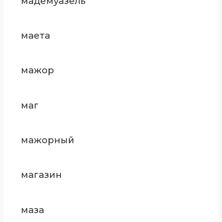
мадемуазель
маета
мажор
маг
мажорный
магазин
маза