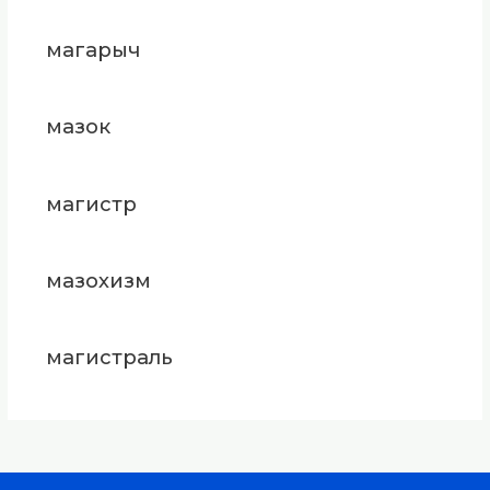
магарыч
мазок
магистр
мазохизм
магистраль