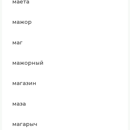
маета
мажор
маг
мажорный
магазин
маза
магарыч