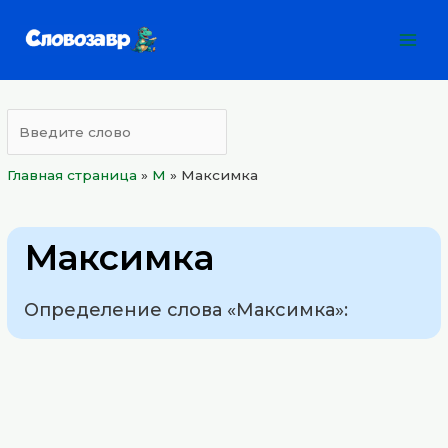
Перейти
Mai
к
Men
содержимому
Главная страница
»
М
»
Максимка
Максимка
Определение слова «Максимка»: