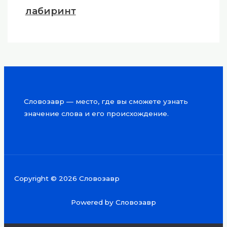
лабиринт
Словозавр — место, где вы сможете узнать
значение слова и его происхождение.
Copyright © 2026 Словозавр
Powered by Словозавр