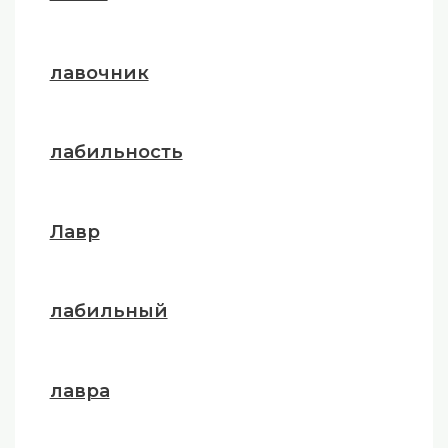
лавочник
лабильность
Лавр
лабильный
лавра