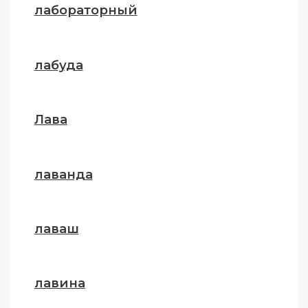
лабораторный
лабуда
Лава
лаванда
лаваш
лавина