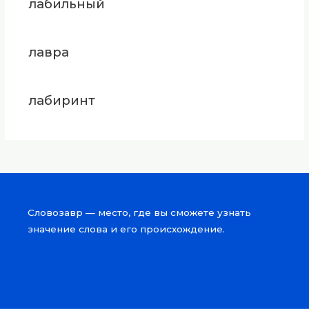
лабильный
лавра
лабиринт
Словозавр — место, где вы сможете узнать
значение слова и его происхождение.