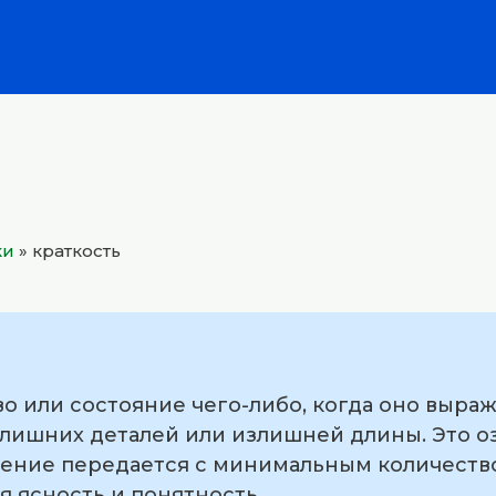
ки
»
краткость
во или состояние чего-либо, когда оно выраж
лишних деталей или излишней длины. Это оз
ние передается с минимальным количество
я ясность и понятность.