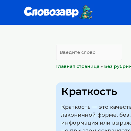
Перейти
к
содержимому
Главная страница
»
Без рубри
Краткость
Краткость — это качест
лаконичной форме, без 
информация или выраже
но при этом сохраняетс