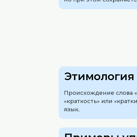
Этимология 
Происхождение слова «к
«краткость» или «кратк
язык.