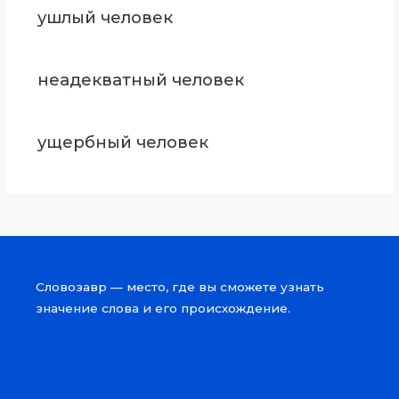
ушлый человек
неадекватный человек
ущербный человек
Словозавр — место, где вы сможете узнать
значение слова и его происхождение.