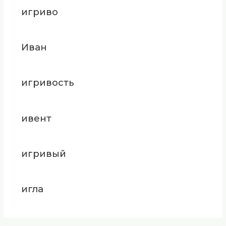
игриво
Иван
игривость
ивент
игривый
игла