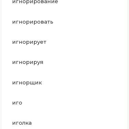
игнорирование
игнорировать
игнорирует
игнорируя
игнорщик
иго
иголка