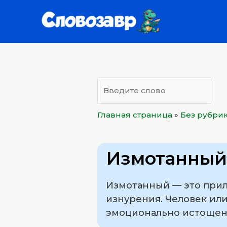
Перейти
к
содержимому
Главная страница
»
Без рубри
Измотанный
Измотанный — это прил
изнурения. Человек или
эмоционально истощенн