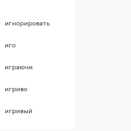
игнорировать
иго
играючи
игриво
игривый