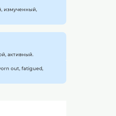
, измученный,
й, активный.
rn out, fatigued,