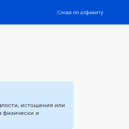
Слова по алфавиту
алости, истощения или
я физически и