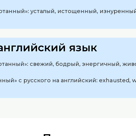
отанный»: усталый, истощенный, изнуренный
английский язык
отанный»: свежий, бодрый, энергичный, живо
ый» с русского на английский: exhausted, wo