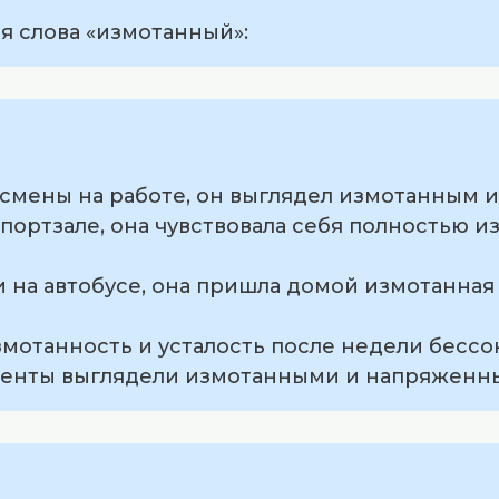
 слова «измотанный»:
 смены на работе, он выглядел измотанным и
спортзале, она чувствовала себя полностью и
и на автобусе, она пришла домой измотанная 
змотанность и усталость после недели бессо
уденты выглядели измотанными и напряженн