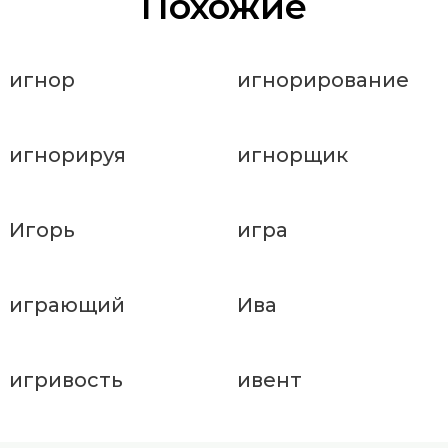
Похожие
игнор
игнорирование
игнорируя
игнорщик
Игорь
игра
играющий
Ива
игривость
ивент