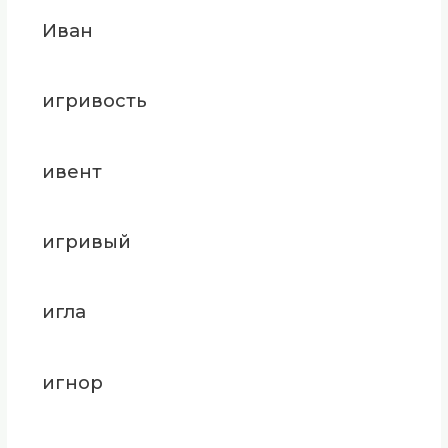
Иван
игривость
ивент
игривый
игла
игнор