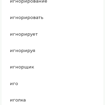
игнорирование
игнорировать
игнорирует
игнорируя
игнорщик
иго
иголка