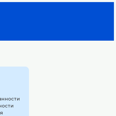
анности
ности
я