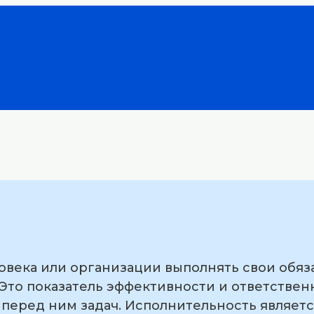
овека или организации выполнять свои обяз
. Это показатель эффективности и ответствен
перед ним задач. Исполнительность являетс