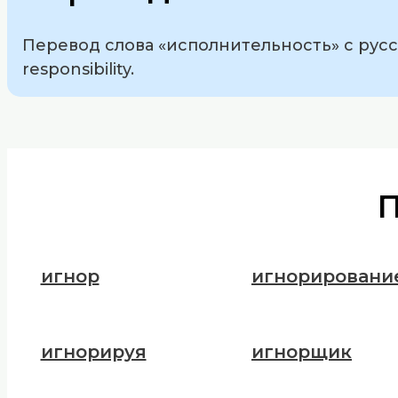
Перевод слова «исполнительность» с русско
responsibility.
игнор
игнорировани
игнорируя
игнорщик