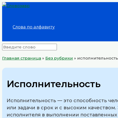
Перейти
к
содержимому
Слова по алфавиту
Главная страница
»
Без рубрики
»
исполнительность
Исполнительность
Исполнительность — это способность чел
или задачи в срок и с высоким качеством
исполнителя в выполнении поставленных 