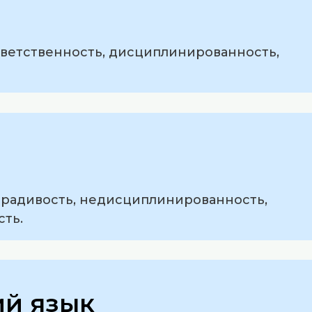
тветственность, дисциплинированность,
ерадивость, недисциплинированность,
сть.
ий язык