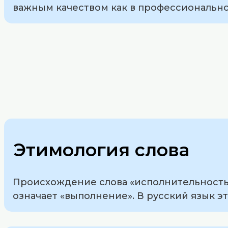
важным качеством как в профессионально
Этимология слова
Происхождение слова «исполнительность» 
означает «выполнение». В русский язык эт