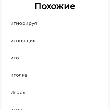
Похожие
игнорируя
игнорщик
иго
иголка
Игорь
игра