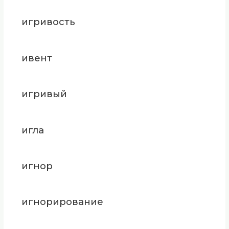
игривость
ивент
игривый
игла
игнор
игнорирование