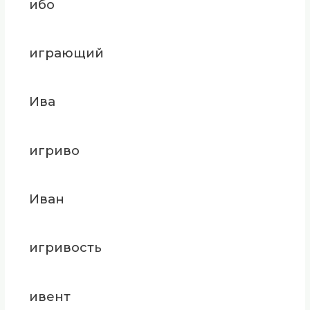
ибо
играющий
Ива
игриво
Иван
игривость
ивент