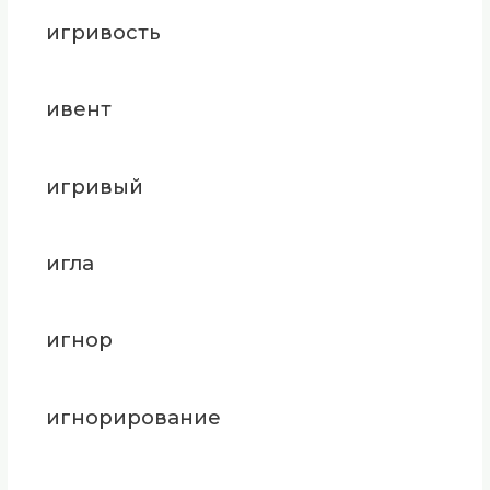
игривость
ивент
игривый
игла
игнор
игнорирование