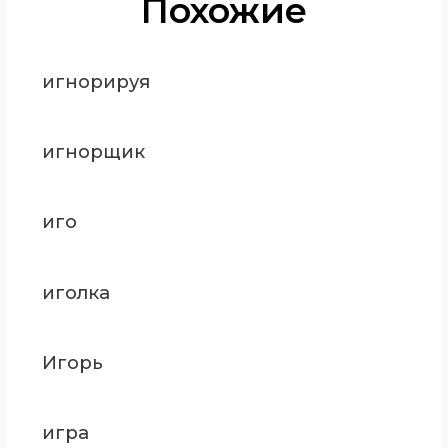
Похожие
игнорируя
игнорщик
иго
иголка
Игорь
игра