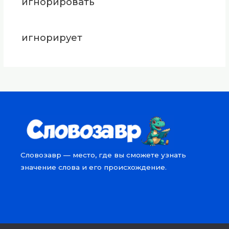
игнорировать
игнорирует
Словозавр — место, где вы сможете узнать
значение слова и его происхождение.