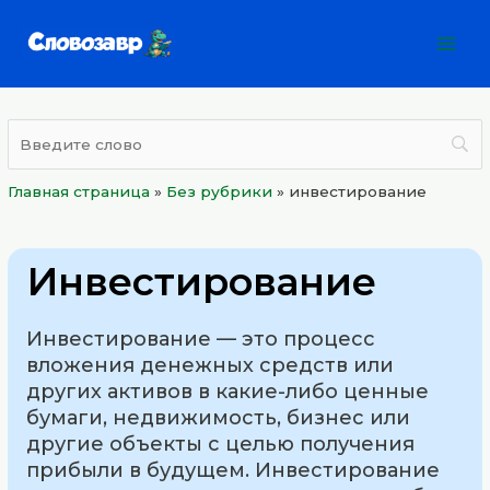
Перейти
Mai
к
Men
содержимому
Главная страница
»
Без рубрики
»
инвестирование
Инвестирование
Инвестирование — это процесс
вложения денежных средств или
других активов в какие-либо ценные
бумаги, недвижимость, бизнес или
другие объекты с целью получения
прибыли в будущем. Инвестирование