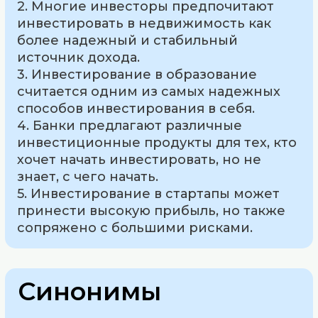
2. Многие инвесторы предпочитают
инвестировать в недвижимость как
более надежный и стабильный
источник дохода.
3. Инвестирование в образование
считается одним из самых надежных
способов инвестирования в себя.
4. Банки предлагают различные
инвестиционные продукты для тех, кто
хочет начать инвестировать, но не
знает, с чего начать.
5. Инвестирование в стартапы может
принести высокую прибыль, но также
сопряжено с большими рисками.
Синонимы