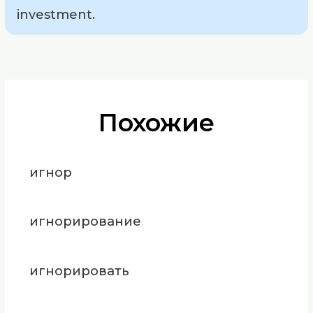
investment.
Похожие
игнор
игнорирование
игнорировать