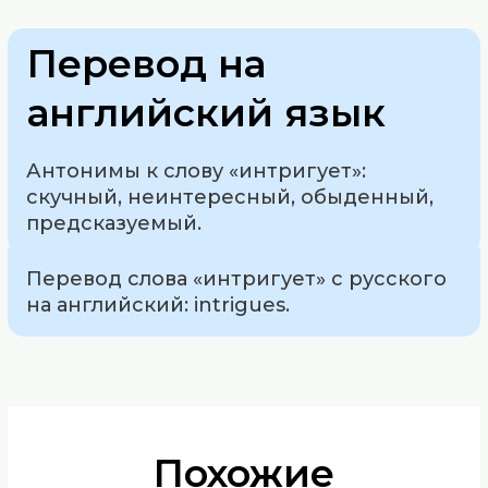
Перевод на
английский язык
Антонимы к слову «интригует»:
скучный, неинтересный, обыденный,
предсказуемый.
Перевод слова «интригует» с русского
на английский: intrigues.
Похожие