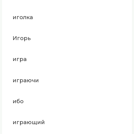
иголка
Игорь
игра
играючи
ибо
играющий