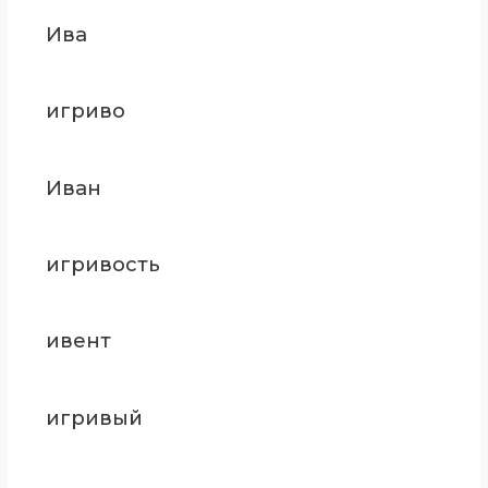
Ива
игриво
Иван
игривость
ивент
игривый