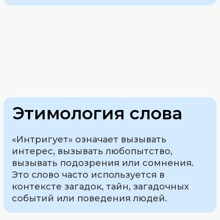
Этимология слова
«Интригует» означает вызывать
интерес, вызывать любопытство,
вызывать подозрения или сомнения.
Это слово часто используется в
контексте загадок, тайн, загадочных
событий или поведения людей.