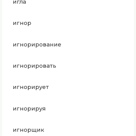
игла
игнор
игнорирование
игнорировать
игнорирует
игнорируя
игнорщик