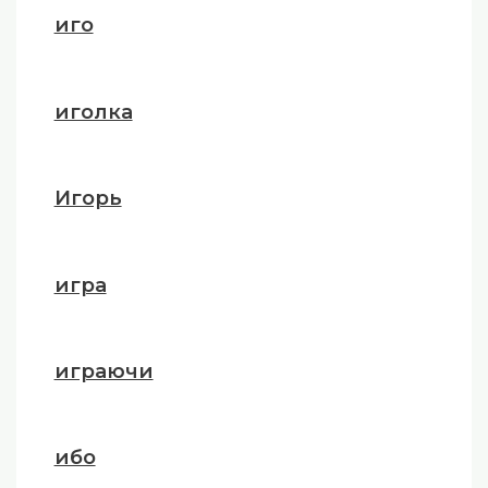
иго
иголка
Игорь
игра
играючи
ибо