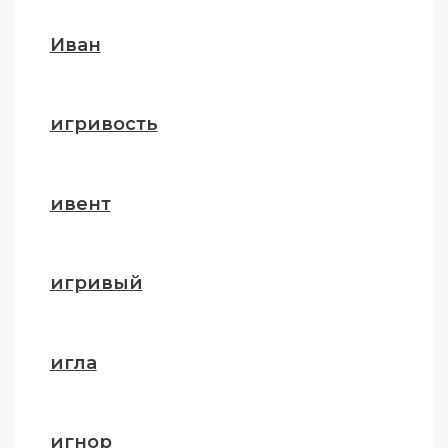
Иван
игривость
ивент
игривый
игла
игнор