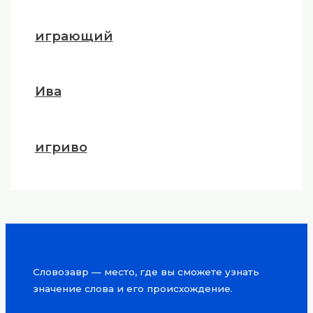
играющий
Ива
игриво
Словозавр — место, где вы сможете узнать
значение слова и его происхождение.