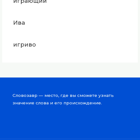
играющий
Ива
игриво
Словозавр — место, где вы сможете узнать
значение слова и его происхождение.