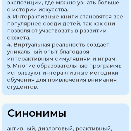
экспозиции, где можно узнать больше
о истории искусства.
3. Интерактивные книги становятся все
популярнее среди детей, так как они
позволяют участвовать в развитии
сюжета.
4. Виртуальная реальность создает
уникальный опыт благодаря
интерактивным симуляциям и играм.
5. Многие образовательные программы
используют интерактивные методики
обучения для привлечения внимания
студентов.
Синонимы
активный, диалоговый, реактивный,