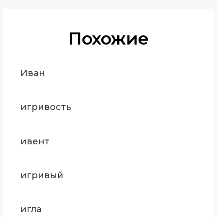
Похожие
Иван
игривость
ивент
игривый
игла