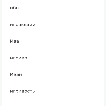
ибо
играющий
Ива
игриво
Иван
игривость