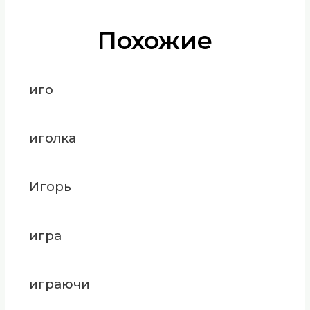
Похожие
иго
иголка
Игорь
игра
играючи