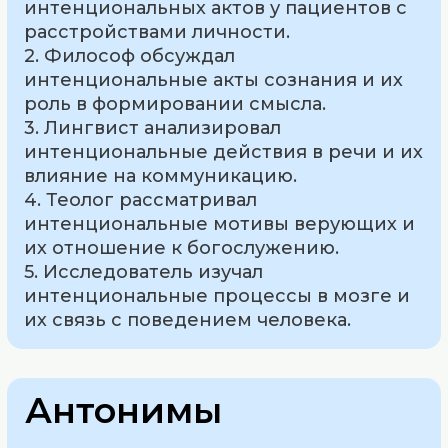
интенциональных актов у пациентов с
расстройствами личности.
2. Философ обсуждал
интенциональные акты сознания и их
роль в формировании смысла.
3. Лингвист анализировал
интенциональные действия в речи и их
влияние на коммуникацию.
4. Теолог рассматривал
интенциональные мотивы верующих и
их отношение к богослужению.
5. Исследователь изучал
интенциональные процессы в мозге и
их связь с поведением человека.
Антонимы