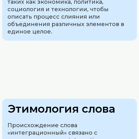
таких как экономика, политика,
социология и технологии, чтобы
описать процесс слияния или
объединения различных элементов в
единое целое.
Этимология слова
Происхождение слова
«интеграционный» связано с