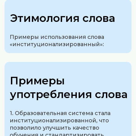
Этимология слова
Примеры использования слова
«институционализированный»:
Примеры
употребления слова
1. Образовательная система стала
институционализированной, что
позволило улучшить качество
обучения и стандартизировать