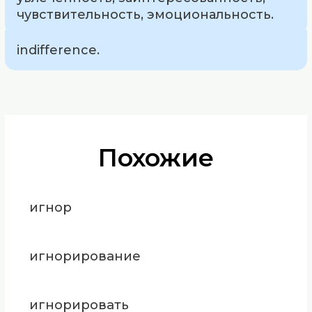
чувствительность, эмоциональность.
indifference.
Похожие
игнор
игнорирование
игнорировать