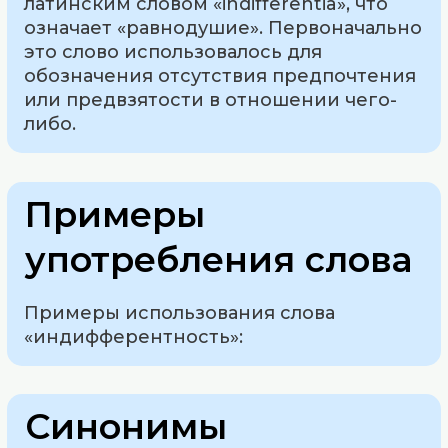
латинским словом «indifferentia», что
означает «равнодушие». Первоначально
это слово использовалось для
обозначения отсутствия предпочтения
или предвзятости в отношении чего-
либо.
Примеры
употребления слова
Примеры использования слова
«индифферентность»:
Синонимы