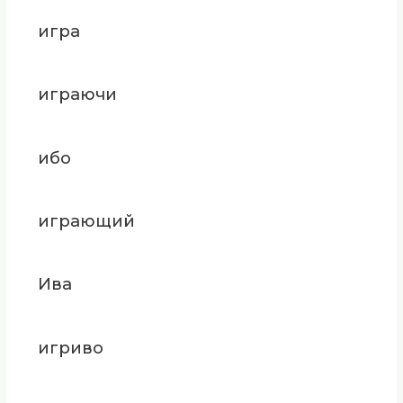
игра
играючи
ибо
играющий
Ива
игриво