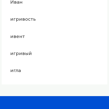
Иван
игривость
ивент
игривый
игла