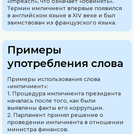
«impeach», что означает «обвинять».
Термин импичмент впервые появился
в английском языке в XIV веке и был
заимствован из французского языка.
Примеры
употребления слова
Примеры использования слова
«импичмент»:
1. Процедура импичмента президента
началась после того, как были
выявлены факты его коррупции.
2. Парламент принял решение о
проведении импичмента в отношении
министра финансов.