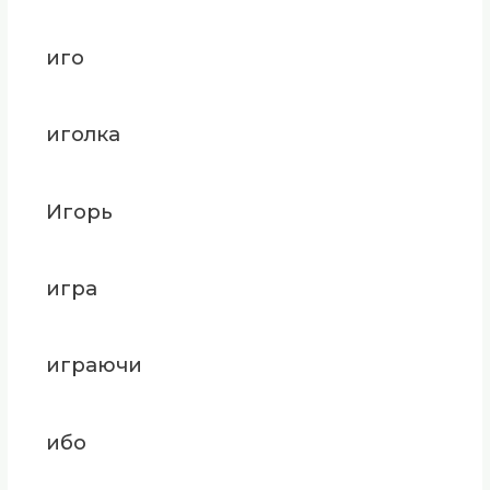
иго
иголка
Игорь
игра
играючи
ибо