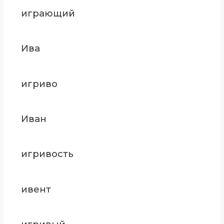
играющий
Ива
игриво
Иван
игривость
ивент