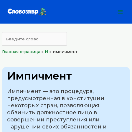
Перейти
Mai
к
Men
содержимому
Главная страница
»
И
»
импичмент
Импичмент
Импичмент — это процедура,
предусмотренная в конституции
некоторых стран, позволяющая
обвинить должностное лицо в
совершении преступления или
нарушении своих обязанностей и