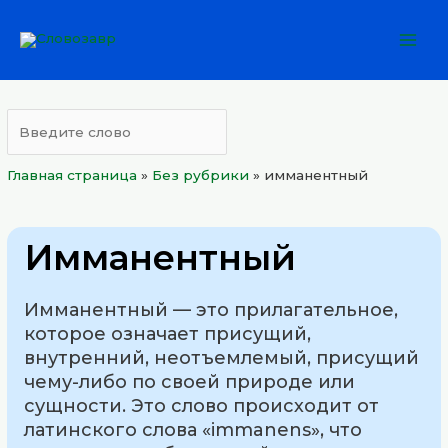
Перейти
Mai
к
Men
содержимому
Главная страница
»
Без рубрики
»
имманентный
Имманентный
Имманентный — это прилагательное,
которое означает присущий,
внутренний, неотъемлемый, присущий
чему-либо по своей природе или
сущности. Это слово происходит от
латинского слова «immanens», что