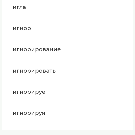
игла
игнор
игнорирование
игнорировать
игнорирует
игнорируя