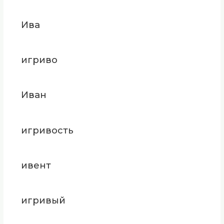
Ива
игриво
Иван
игривость
ивент
игривый