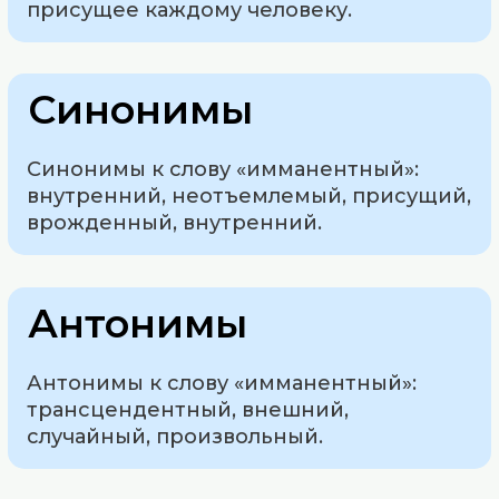
присущее каждому человеку.
Синонимы
Синонимы к слову «имманентный»:
внутренний, неотъемлемый, присущий,
врожденный, внутренний.
Антонимы
Антонимы к слову «имманентный»:
трансцендентный, внешний,
случайный, произвольный.