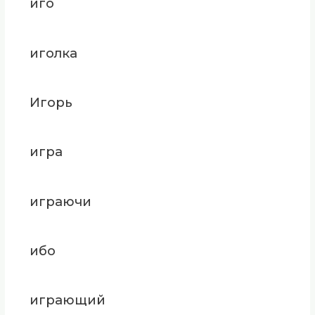
иго
иголка
Игорь
игра
играючи
ибо
играющий