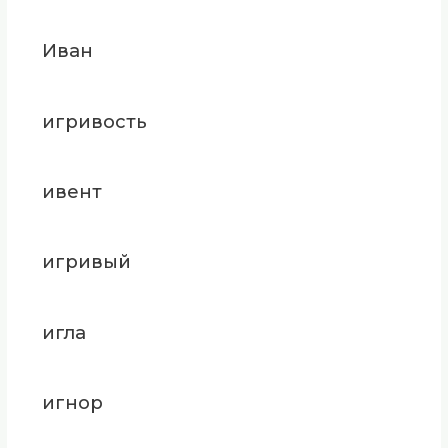
Иван
игривость
ивент
игривый
игла
игнор