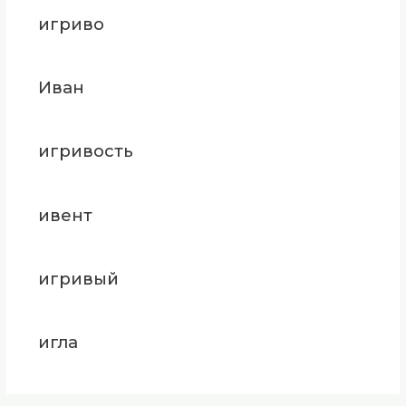
игриво
Иван
игривость
ивент
игривый
игла