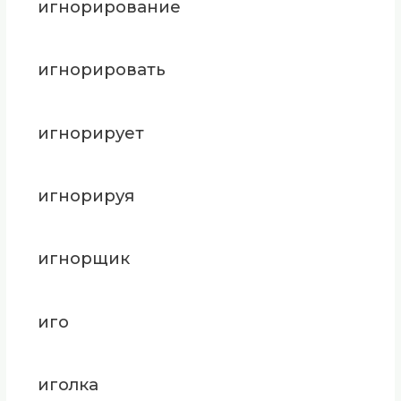
игнорирование
игнорировать
игнорирует
игнорируя
игнорщик
иго
иголка