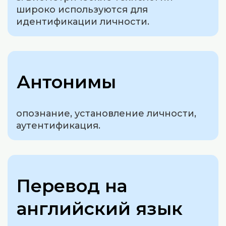
широко используются для
идентификации личности.
Антонимы
опознание, установление личности,
аутентификация.
Перевод на
английский язык