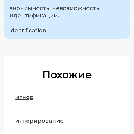
анонимность, невозможность
идентификации.
identification.
Похожие
игнор
игнорирование