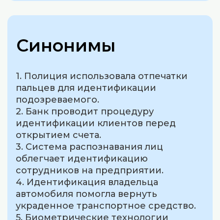
Синонимы
1. Полиция использовала отпечатки
пальцев для идентификации
подозреваемого.
2. Банк проводит процедуру
идентификации клиентов перед
открытием счета.
3. Система распознавания лиц
облегчает идентификацию
сотрудников на предприятии.
4. Идентификация владельца
автомобиля помогла вернуть
украденное транспортное средство.
5. Биометрические технологии