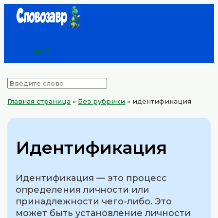
Main
Перейти
Menu
к
содержимому
Главная страница
»
Без рубрики
»
идентификация
Идентификация
Идентификация — это процесс
определения личности или
принадлежности чего-либо. Это
может быть установление личности