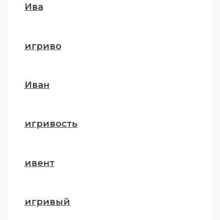
Ива
игриво
Иван
игривость
ивент
игривый