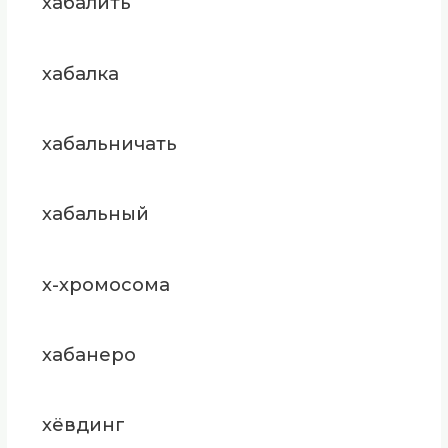
хабалить
хабалка
хабальничать
хабальный
х-хромосома
хабанеро
хёвдинг