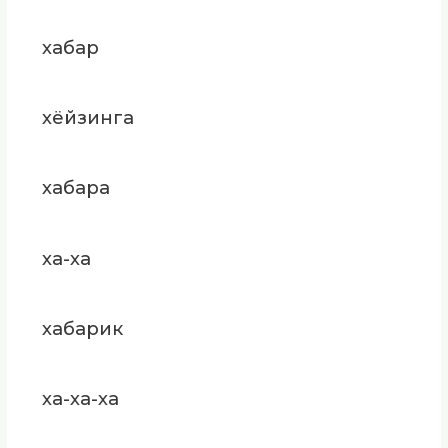
хабар
хёйзинга
хабара
ха-ха
хабарик
ха-ха-ха