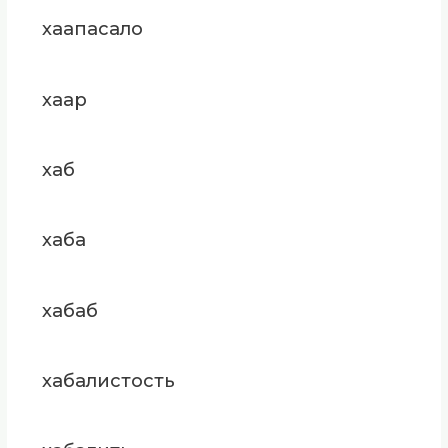
хаапасало
хаар
хаб
хаба
хабаб
хабалистость