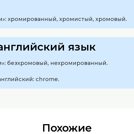
м»: хромированный, хромистый, хромовый.
английский язык
м»: безхромовый, нехромированный.
английский: chrome.
Похожие