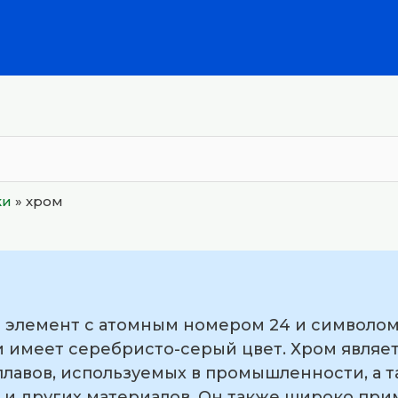
ки
»
хром
 элемент с атомным номером 24 и символом 
 имеет серебристо-серый цвет. Хром являе
лавов, используемых в промышленности, а т
и и других материалов. Он также широко при