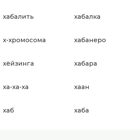
хабалить
хабалка
х-хромосома
хабанеро
хёйзинга
хабара
ха-ха-ха
хаан
хаб
хаба