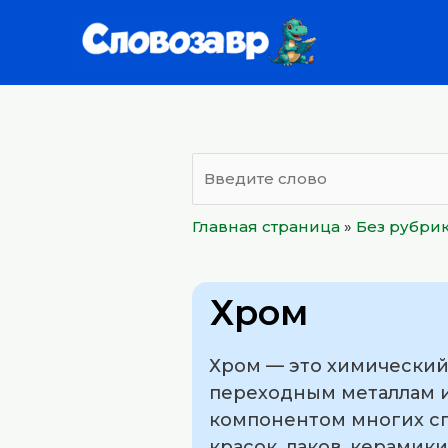
Перейти
к
содержимому
Главная страница
»
Без рубри
Хром
Хром — это химический
переходным металлам и
компонентом многих сп
красок, лаков, керамик