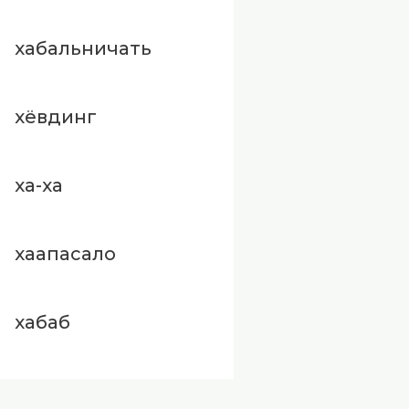
хабальничать
хёвдинг
ха-ха
хаапасало
хабаб