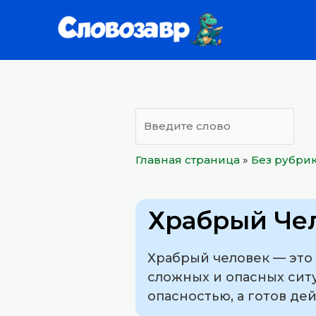
Перейти
к
содержимому
Главная страница
»
Без рубри
Храбрый Че
Храбрый человек — это
сложных и опасных ситу
опасностью, а готов де