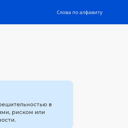
Слова по алфавиту
 решительностью в
ями, риском или
ности.