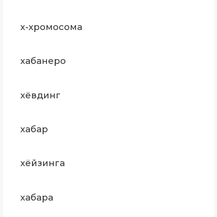
х-хромосома
хабанеро
хёвдинг
хабар
хёйзинга
хабара