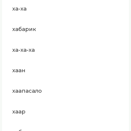
ха-ха
хабарик
ха-ха-ха
хаан
хаапасало
хаар