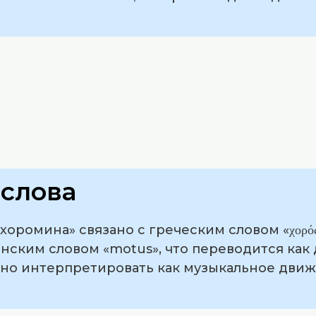
слова
оромина» связано с греческим словом «χορός»
инским словом «motus», что переводится как
но интерпретировать как музыкальное дви