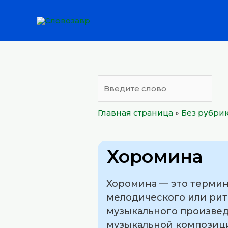
Перейти
к
содержимому
Главная страница
»
Без рубри
Хоромина
Хоромина — это термин
мелодического или рит
музыкального произвед
музыкальной композици