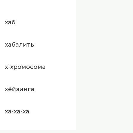
хаб
хабалить
х-хромосома
хёйзинга
ха-ха-ха