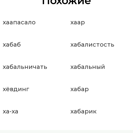
Похожие
хаапасало
хаар
хабаб
хабалистость
хабальничать
хабальный
хёвдинг
хабар
ха-ха
хабарик