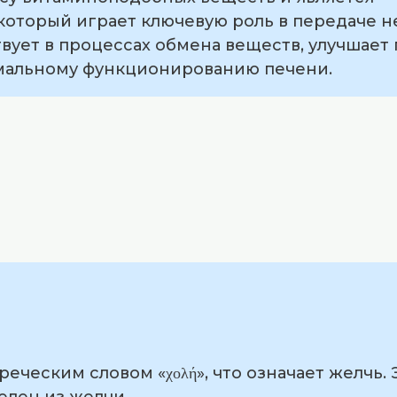
который играет ключевую роль в передаче 
твует в процессах обмена веществ, улучшает 
рмальному функционированию печени.
еческим словом «χολή», что означает желчь. 
елен из желчи.