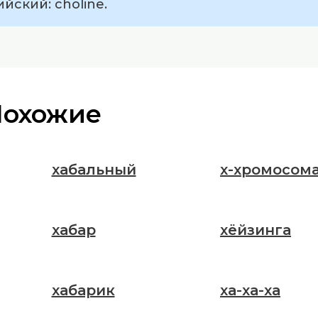
йский: choline.
Похожие
хабальный
х-хромосом
хабар
хёйзинга
хабарик
ха-ха-ха