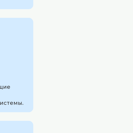
ащие
системы.