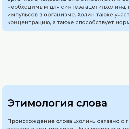
необходимым для синтеза ацетилхолина, 
импульсов в организме. Холин также учас
концентрацию, а также способствует но
Этимология слова
Происхождение слова «холин» связано с гр
связано с тем, что холин был впервые выд