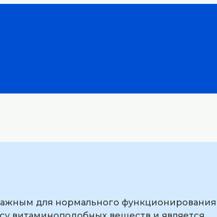
я важным для нормального функционирования
ссу витаминоподобных веществ и является