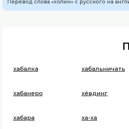
Перевод слова «холин» с русского на англи
хабалка
хабальничать
хабанеро
хёвдинг
хабара
ха-ха