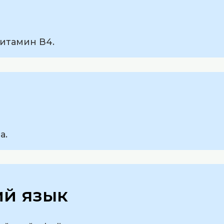
витамин В4.
а.
ий язык