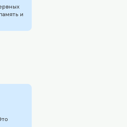
нервных
память и
Это