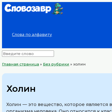
Перейти
к
содержимому
Слова по алфавиту
Главная страница
»
Без рубрики
»
холин
Холин
Холин — это вещество, которое являетс
организма человека. Оно относится к кла