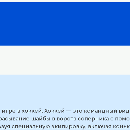
игре в хоккей. Хоккей — это командный вид 
брасывание шайбы в ворота соперника с пом
ьзуя специальную экипировку, включая коньк