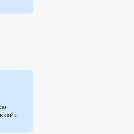
ою
оккей»