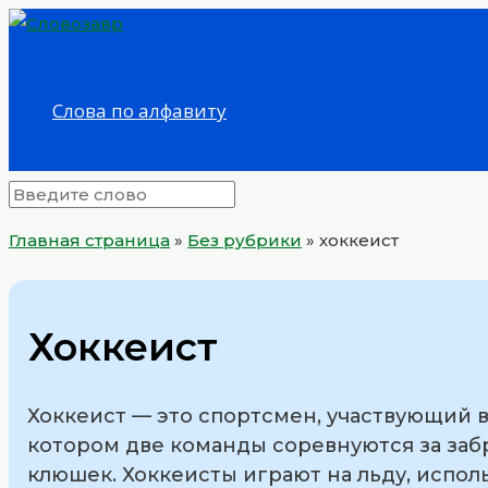
Перейти
к
содержимому
Слова по алфавиту
Главная страница
»
Без рубрики
»
хоккеист
Хоккеист
Хоккеист — это спортсмен, участвующий в 
котором две команды соревнуются за за
клюшек. Хоккеисты играют на льду, испол