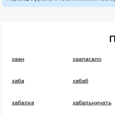
хаан
хаапасало
хаба
хабаб
хабалка
хабальничать