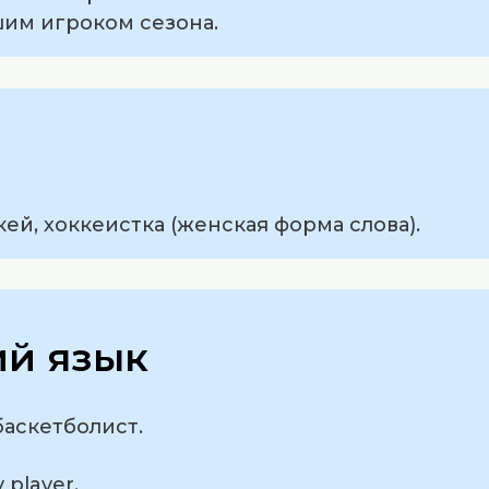
шим игроком сезона.
кей, хоккеистка (женская форма слова).
ий язык
баскетболист.
player.