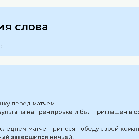
я слова
:
инку перед матчем.
зультаты на тренировке и был приглашен в 
последнем матче, принеся победу своей коман
рый завершился ничьей.