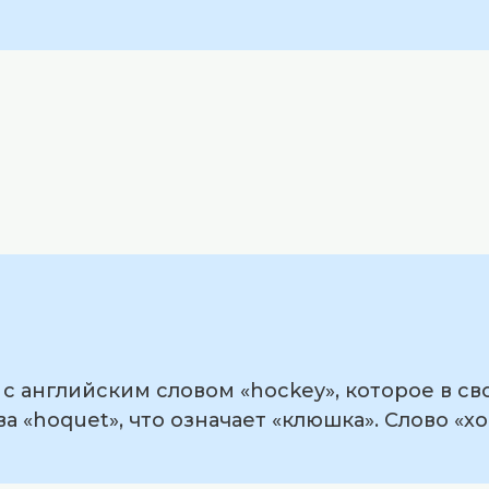
с английским словом «hockey», которое в св
 «hoquet», что означает «клюшка». Слово «х