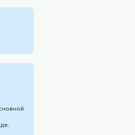
основной
де.