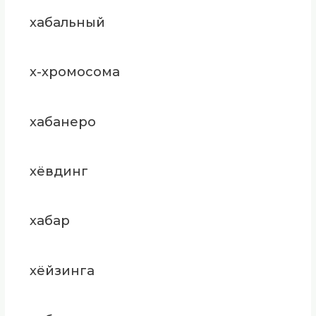
хабальный
х-хромосома
хабанеро
хёвдинг
хабар
хёйзинга