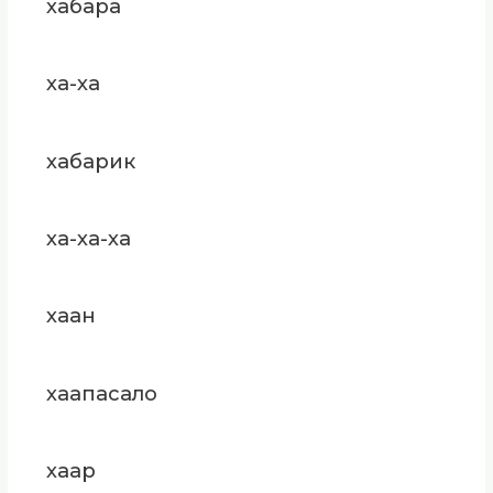
хабара
ха-ха
хабарик
ха-ха-ха
хаан
хаапасало
хаар