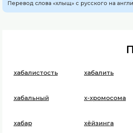
Перевод слова «хлыщ» с русского на англий
хабалистость
хабалить
хабальный
х-хромосома
хабар
хёйзинга