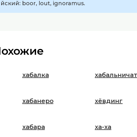
ский: boor, lout, ignoramus.
Похожие
хабалка
хабальнича
хабанеро
хёвдинг
хабара
ха-ха