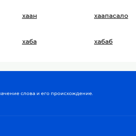
хаан
хаапасало
хаба
хабаб
значение слова и его происхождение.