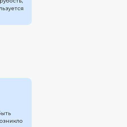
рубость,
льзуется
быть
возникло