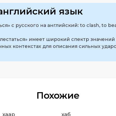
английский язык
я» с русского на английский: to clash, to beat,
хлестаться» имеет широкий спектр значений
ичных контекстах для описания сильных удар
Похожие
хаар
хаб