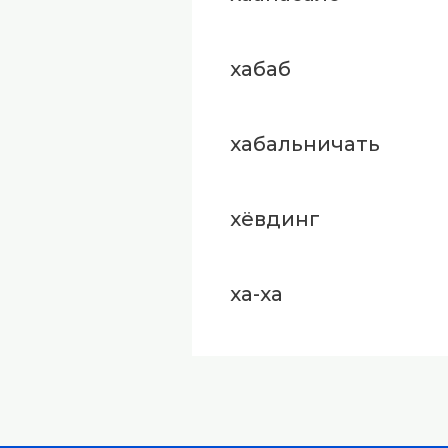
хабаб
хабальничать
хёвдинг
ха-ха