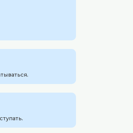
атываться.
ступать.