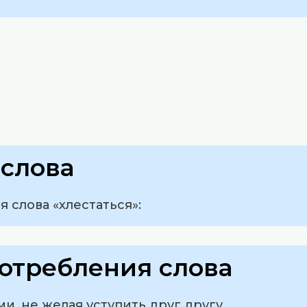
слова
слова «хлестаться»:
отребления слова
ми, не желая уступить друг другу.