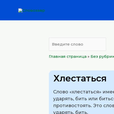
Перейти
к
содержимому
Главная страница
»
Без рубри
Хлестаться
Слово «хлестаться» име
ударять, бить или битьс
противостоять. Это сло
ударять, бить.