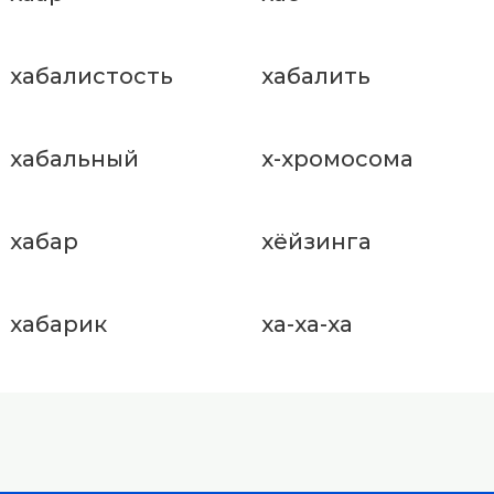
хабалистость
хабалить
хабальный
х-хромосома
хабар
хёйзинга
хабарик
ха-ха-ха