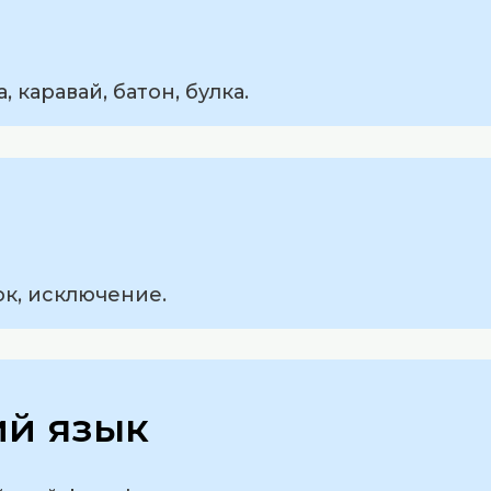
 каравай, батон, булка.
ок, исключение.
ий язык