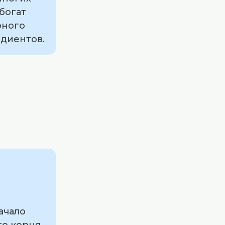
богат
рного
едиентов.
ачало
го корня