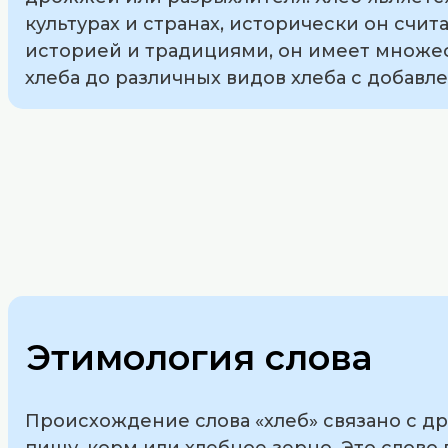
культурах и странах, исторически он счит
историей и традициями, он имеет множес
хлеба до различных видов хлеба с добавл
Этимология слова
Происхождение слова «хлеб» связано с д
пищу, корм или хлебное зерно. Это слово