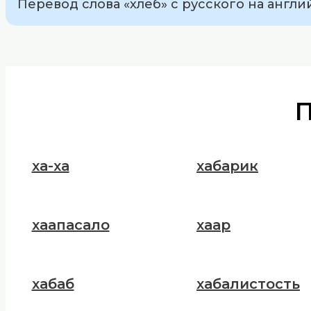
Перевод слова «хлеб» с русского на англий
ха-ха
хабарик
хаапасало
хаар
хабаб
хабалистость