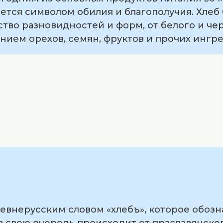
ается символом обилия и благополучия. Хлеб 
тво разновидностей и форм, от белого и че
ением орехов, семян, фруктов и прочих ингр
ревнерусским словом «хлебъ», которое обозн
 в свою очередь происходит от праславянско