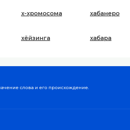
х-хромосома
хабанеро
хёйзинга
хабара
значение слова и его происхождение.