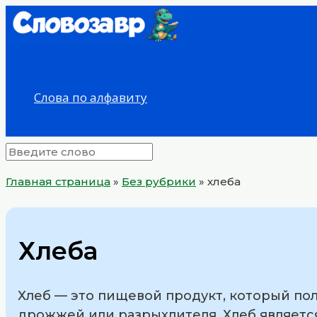
Перейти
к
содержимому
Слова по алфавиту
Главная страница
»
Без рубрики
»
хлеба
Хлеба
Хлеб — это пищевой продукт, который пол
дрожжей или разрыхлителя. Хлеб являетс