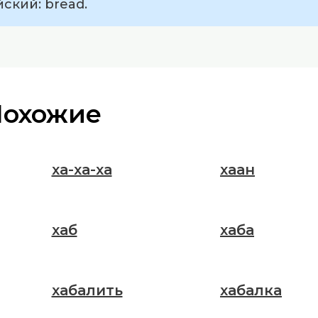
ский: bread.
Похожие
ха-ха-ха
хаан
хаб
хаба
хабалить
хабалка