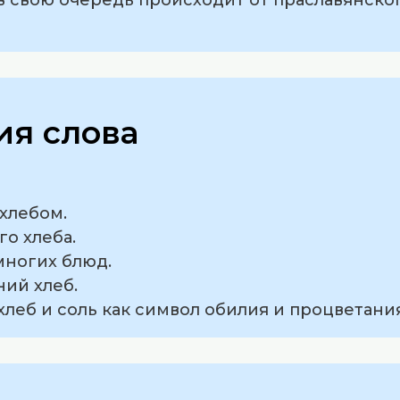
я слова
 хлебом.
го хлеба.
многих блюд.
ний хлеб.
хлеб и соль как символ обилия и процветания