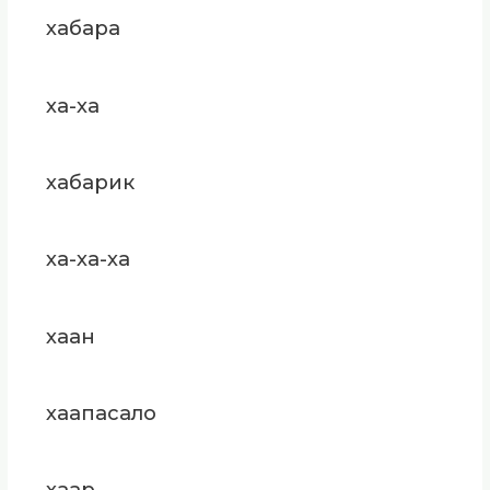
хабара
ха-ха
хабарик
ха-ха-ха
хаан
хаапасало
хаар