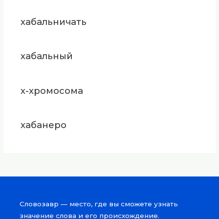
хабальничать
хабальный
х-хромосома
хабанеро
Словозавр — место, где вы сможете узнать
значение слова и его происхождение.