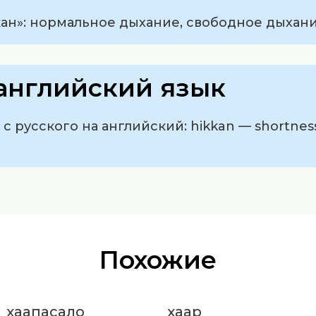
ан»: нормальное дыхание, свободное дыхани
английский язык
 русского на английский: hikkan — shortness o
Похожие
хаапасало
хаар