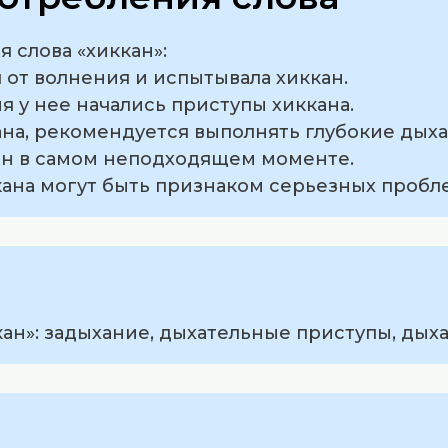
 слова «хиккан»:
я от волнения и испытывала хиккан.
ня у нее начались приступы хиккана.
кана, рекомендуется выполнять глубокие дых
кан в самом неподходящем моменте.
кана могут быть признаком серьезных пробл
ан»: задыхание, дыхательные приступы, дых