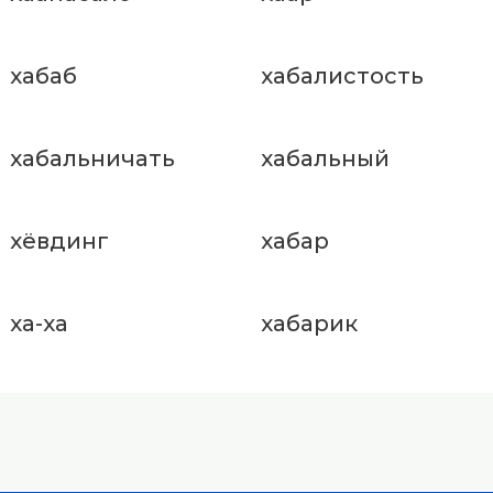
хабаб
хабалистость
хабальничать
хабальный
хёвдинг
хабар
ха-ха
хабарик