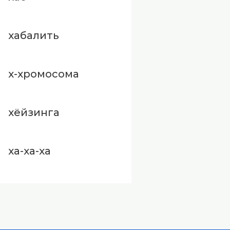
хабалить
х-хромосома
хёйзинга
ха-ха-ха