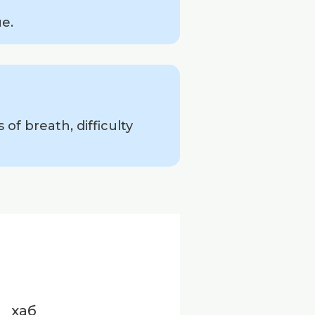
е.
f breath, difficulty
хаб