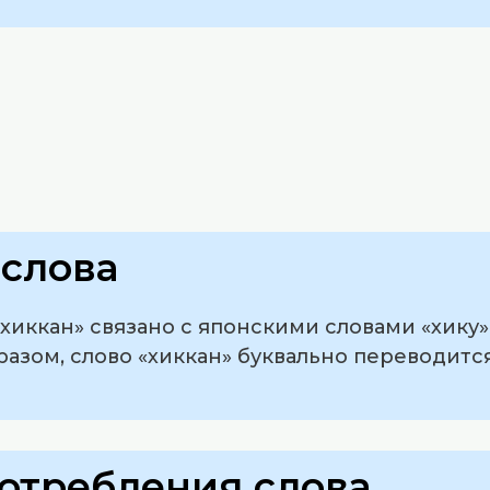
слова
иккан» связано с японскими словами «хику» 
разом, слово «хиккан» буквально переводитс
отребления слова