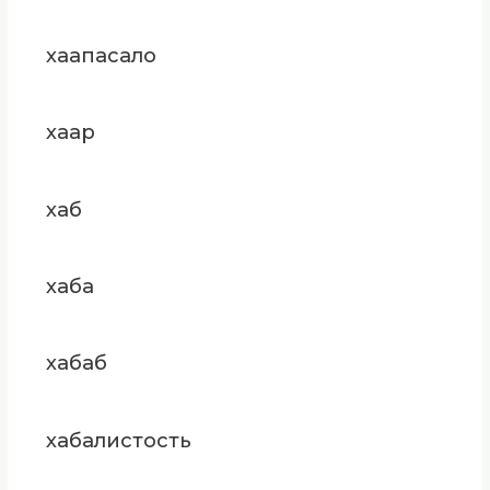
хаапасало
хаар
хаб
хаба
хабаб
хабалистость