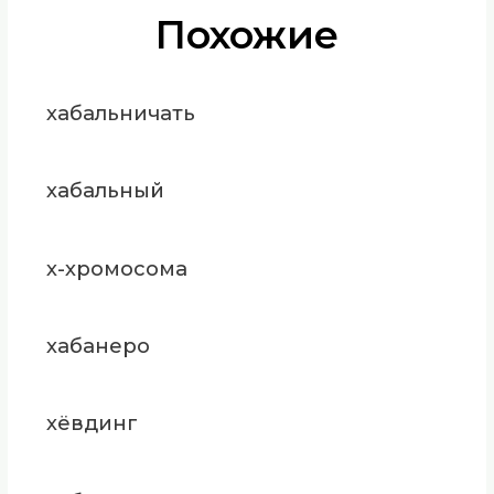
Похожие
хабальничать
хабальный
х-хромосома
хабанеро
хёвдинг