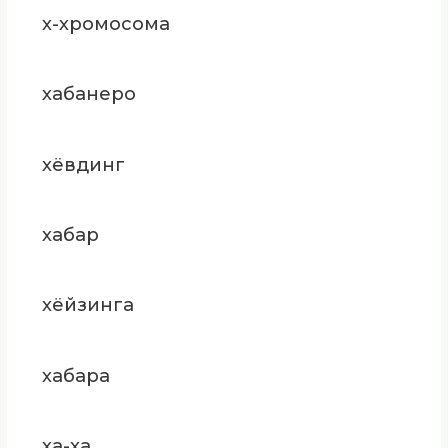
х-хромосома
хабанеро
хёвдинг
хабар
хёйзинга
хабара
ха-ха