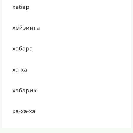
хабар
хёйзинга
хабара
ха-ха
хабарик
ха-ха-ха