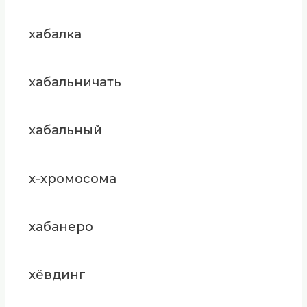
хабалка
хабальничать
хабальный
х-хромосома
хабанеро
хёвдинг