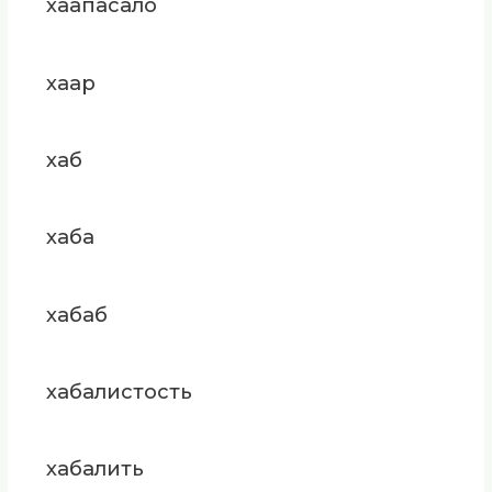
хаапасало
хаар
хаб
хаба
хабаб
хабалистость
хабалить