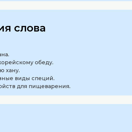
я слова
ана.
корейскому обеду.
ю хану.
азные виды специй.
войств для пищеварения.