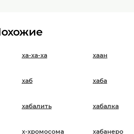
Похожие
ха-ха-ха
хаан
хаб
хаба
хабалить
хабалка
х-хромосома
хабанеро