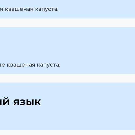
я квашеная капуста.
не квашеная капуста.
ий язык
.