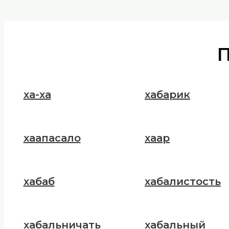
ха-ха
хабарик
хаапасало
хаар
хабаб
хабалистость
хабальничать
хабальный