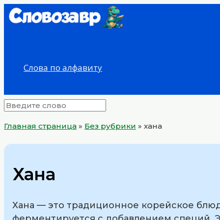
Перейти
к
содержимому
Слова по алфавиту
Главная страница
»
Без рубрики
»
хана
Хана
Хана — это традиционное корейское блюдо
ферментируется с добавлением специй. Э