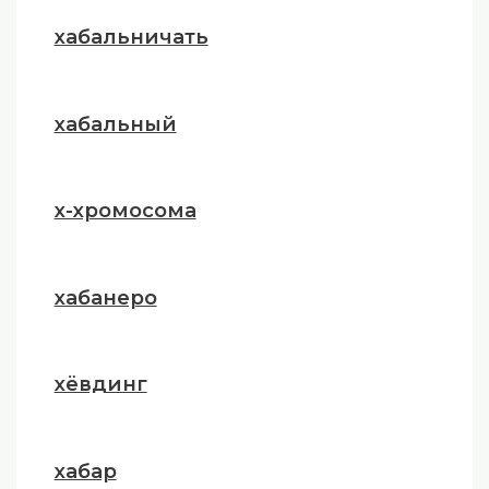
хабальничать
хабальный
х-хромосома
хабанеро
хёвдинг
хабар