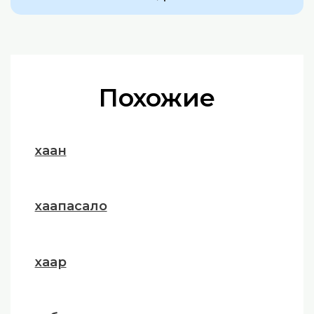
Похожие
хаан
хаапасало
хаар