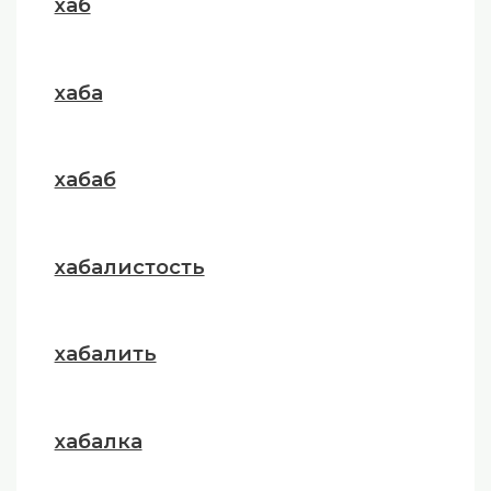
хаб
хаба
хабаб
хабалистость
хабалить
хабалка