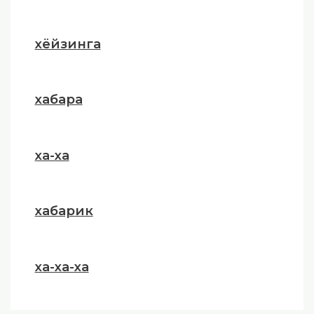
хёйзинга
хабара
ха-ха
хабарик
ха-ха-ха