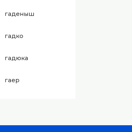
гаденыш
гадко
гадюка
гаер