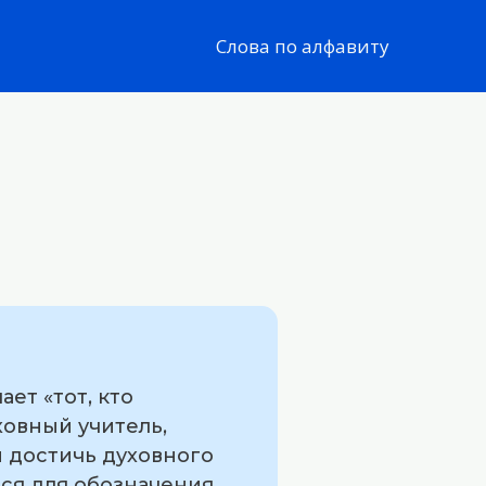
Слова по алфавиту
ет «тот, кто
ховный учитель,
 достичь духовного
тся для обозначения