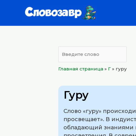
Перейти
к
содержимому
Главная страница
»
Г
»
гуру
Гуру
Слово «гуру» происходит
просвещает». В индуист
обладающий знаниями и
просветления. В совре