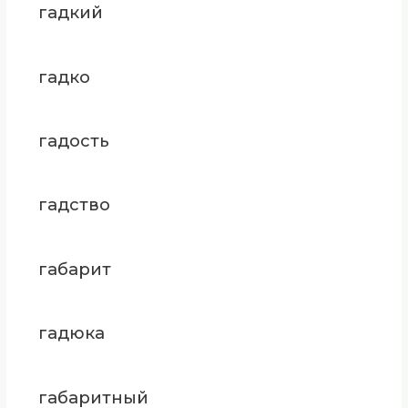
гадкий
гадко
гадость
гадство
габарит
гадюка
габаритный