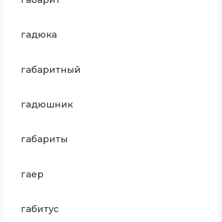
гадюка
габаритный
гадюшник
габариты
гаер
габитус