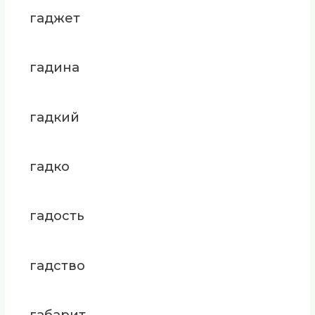
гаджет
гадина
гадкий
гадко
гадость
гадство
габарит