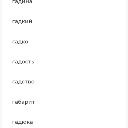
гадина
гадкий
гадко
гадость
гадство
габарит
гадюка